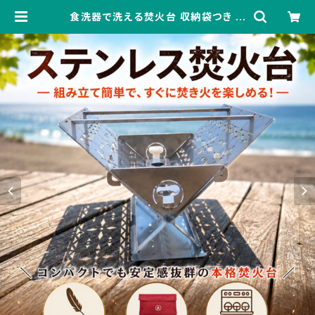
食洗器で洗える焚火台 収納袋つき キ
ャンプ アウトドア ソロキャンプ デュオ
キャンプ ステンレス 焚火台 軽い 小さ
い | 製造業界のコンビニ