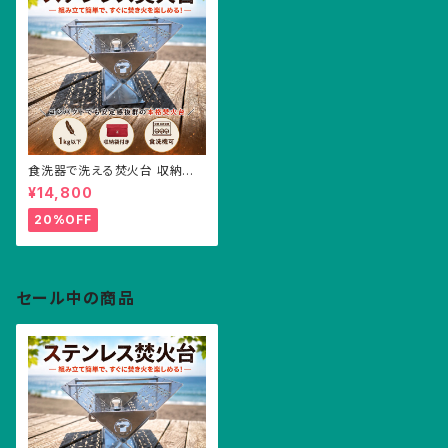
食洗器で洗える焚火台 収納袋
つき キャンプ アウトドア ソロキ
¥14,800
ャンプ デュオキャンプ ステンレ
ス 焚火台 軽い 小さい
20%OFF
セール中の商品