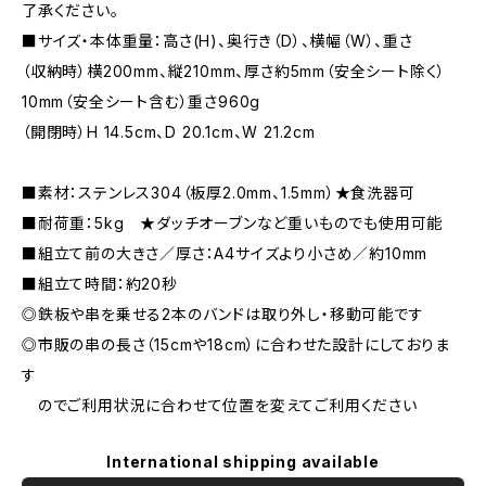
了承ください。
■サイズ・本体重量：高さ(H)、奥行き（D）、横幅（W）、重さ
（収納時）横200mm、縦210mm、厚さ約5mm（安全シート除く）
10mm（安全シート含む）重さ960g
（開閉時）H 14.5cm、D 20.1cm、W 21.2cm
■素材：ステンレス304（板厚2.0mm、1.5mm）★食洗器可
■耐荷重：5kg ★ダッチオーブンなど重いものでも使用可能
■組立て前の大きさ／厚さ：A4サイズより小さめ／約10mm
■組立て時間：約20秒
◎鉄板や串を乗せる2本のバンドは取り外し・移動可能です
◎市販の串の長さ（15cmや18cm）に合わせた設計にしておりま
す
のでご利用状況に合わせて位置を変えてご利用ください
International shipping available