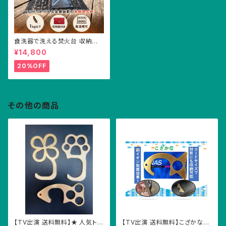
食洗器で洗える焚火台 収納袋
つき キャンプ アウトドア ソロキ
¥14,800
ャンプ デュオキャンプ ステンレ
ス 焚火台 軽い 小さい
20%OFF
その他の商品
【TV出演 送料無料】★ 人気トリ
【TV出演 送料無料】こざかな