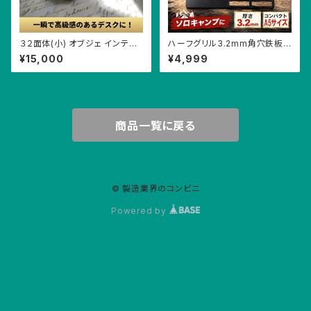
３２面体(小) オブジェ インテリ
ハーフグリル3.2mm角穴鉄板
ア 雑貨 置物 卓上 ギフト 重し
A5サイズ 収納袋つき ソロキャ
¥15,000
¥4,999
ペーパーウェイト 文鎮 ステンレ
ンプ アウトドアギア
ス 高級感 アート 精密 客室グッ
ズ
商品一覧に戻る
© 製造業界のコンビニ
Powered by