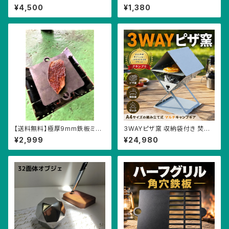
オ（タッチウオ ねこのて よつば）
ドアオープナー アシストフック
¥4,500
¥1,380
☆ ドアオープナー アシストフッ
抗菌 非接触 タッチレス 電車 バ
ク つり革 触らない 通勤 通学
ス つり革 ボタン タッチパネル
触らない フック 魚
【送料無料】極厚9mm鉄板ミニ
3WAYピザ窯 収納袋付き 焚火
アウトドア キャンプ ソロキャン
台 燻製 ピザ窯 アウトドアギア
¥2,999
¥24,980
プ 鉄板 安い
キャンプ オーブン