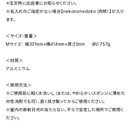
＊注文時に出店者にお知らせください。
※名入れのご指定がない場合【nekononedoko（肉球）】が入り
ます。
＜サイズ・重量＞
Mサイズ： 縦331mm×横414mm×厚さ2mm （約）757g
＜材質＞
アルミニウム
＜使用方法＞
※ご使用前に軽く水洗いし（または、やわらかいスポンジに薄めた
中性洗剤でも可）、良く拭き取ってからご使用ください。
※室内の直射日光の当たらない、平らで安定した場所でご使用く
ださい。