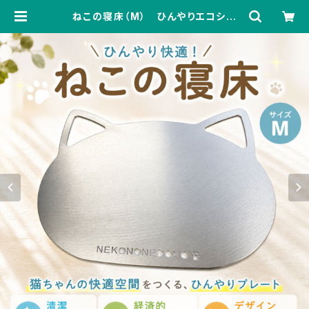
ねこの寝床（M） ひんやりエコシー
ト 涼しい 冷却 アルミプレート
猫 ねこ ネコ 猫好き | 製造業界
のコンビニ