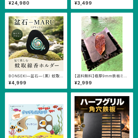
台 燻製 ピザ窯 アウトドアギア
¥24,980
¥3,499
キャンプ オーブン
BONSEKI—盆石—（黒） 蚊取り
【送料無料】極厚9mm鉄板ミニ
線香ホルダー 蚊取り線香置き
アウトドア キャンプ ソロキャン
¥4,999
¥2,999
インテリア アート 蚊 虫よけ 蚊
プ 鉄板 安い
よけ おしゃれ 蚊取り 線香 ステ
ンレス 蚊遣り かやり 面白い か
わいい