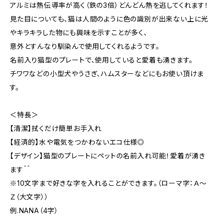
アルミは熱伝導率が高く（鉄の3倍）どんどん熱を逃してくれます！
見た目についても、猫は人間のように色の識別が出来ない上に光
やキラキラした物にも興味を示すことが多く、
意外とすんなり馴染んで使用してくれるようです。
名前入り猫型のプレートで、使用していると愛着も湧きます。
チワワなどの小型犬やうさぎ、ハムスターなどにもお使い頂けま
す。
＜特長＞
【清潔】拭くだけ簡単お手入れ
【経済的】水や電気をつかわないエコ仕様◎
【デザイン】猫型のプレートにペットの名前入れ可能！愛着が湧き
ます＾＾
※10文字まで好きな字を入れることができます。（ローマ字：Ａ〜
Ｚ（大文字））
例.NANA（4字）