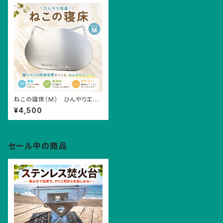
ねこの寝床（M） ひんやりエコ
シート 涼しい 冷却 アルミ
¥4,500
プレート 猫 ねこ ネコ 猫
好き
セール中の商品