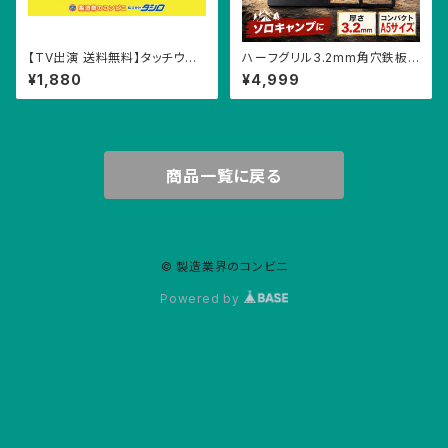
【TV出演 送料無料】タッチウ
ハーフグリル3.2mm角穴鉄板
オ ドアオープナー アシストフ
A5サイズ 収納袋つき ソロキャ
¥1,880
¥4,999
ック 抗菌 非接触 タッチレス 電
ンプ アウトドアギア
車 バス つり革 ボタン タッチパ
ネル 触らない フック 魚
商品一覧に戻る
© 製造業界のコンビニ
Powered by