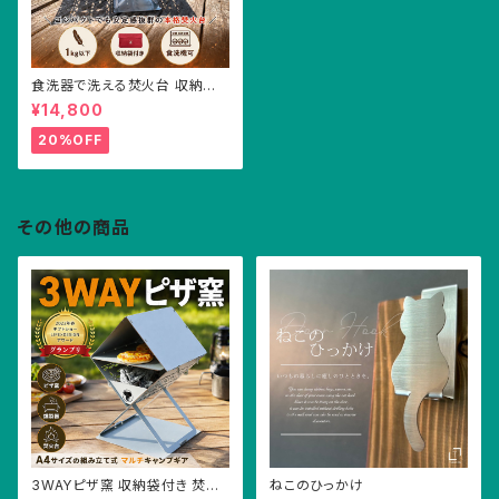
食洗器で洗える焚火台 収納袋
つき キャンプ アウトドア ソロキ
¥14,800
ャンプ デュオキャンプ ステンレ
ス 焚火台 軽い 小さい
20%OFF
その他の商品
3WAYピザ窯 収納袋付き 焚火
ねこのひっかけ