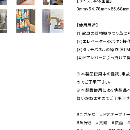
【サイズ、本体重量】
3mm×54.78mm×85.68m
【使用用途】
(1)電車の荷物棚やつり革に
(2)エレベーターのボタン操
(3)タッチパネルの操作（AT
(4)ドアレバーに引っ掛けて
※本製品使用中の怪我、事
のでご了承下さい。
※本製品使用による他製品
負いかねますのでご了承下さ
#こざかな #ドアオープナ
#魚好き #真鍮 #抗菌 