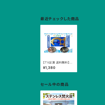
最近チェックした商品
【TV出演 送料無料】こ
ざかな ドアオープナ
¥1,380
ー アシストフック 抗菌
非接触 タッチレス 電車
バス つり革 ボタン タッ
チパネル 触らない フッ
ク 魚
セール中の商品