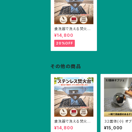
食洗器で洗える焚火台
収納袋つき キャンプ ア
¥14,800
ウトドア ソロキャンプ
デュオキャンプ ステンレ
20%OFF
ス 焚火台 軽い 小さい
その他の商品
食洗器で洗える焚火台
３２面体(小) オ
収納袋つき キャンプ ア
インテリア 雑貨
¥14,800
¥15,000
ウトドア ソロキャンプ
卓上 ギフト 重し