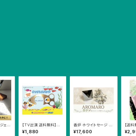
ブジェ
【TV出演 送料無料】タ
香炉 ホワイトセージ お
【送料
 置物
ッチウオ ドアオープナ
香 アロマ インテリア ギ
鉄板ミ
¥1,880
¥17,600
¥2,
 ペーパ
ー アシストフック 抗菌
フト 浄化 小鉢 インテリ
ャンプ