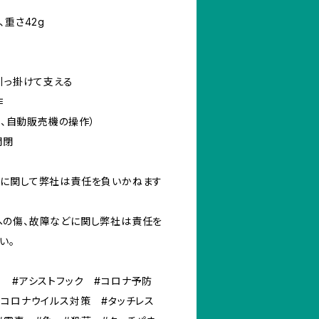
m、重さ42g
引っ掛けて支える
作
M、自動販売機の操作）
開閉
故に関して弊社は責任を負いかねます
への傷、故障などに関し弊社は責任を
い。
ー #アシストフック #コロナ予防
#コロナウイルス対策 #タッチレス