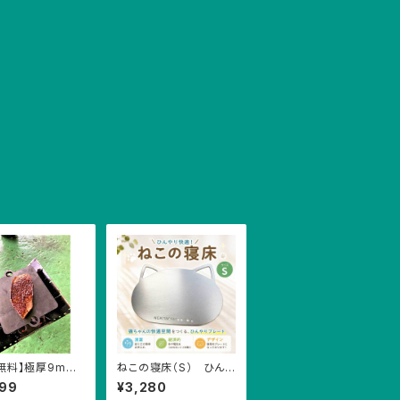
無料】極厚9mm
ねこの寝床（S） ひんや
ニ アウトドア キ
りエコシート 涼しい
999
¥3,280
 ソロキャンプ
冷却 アルミプレート