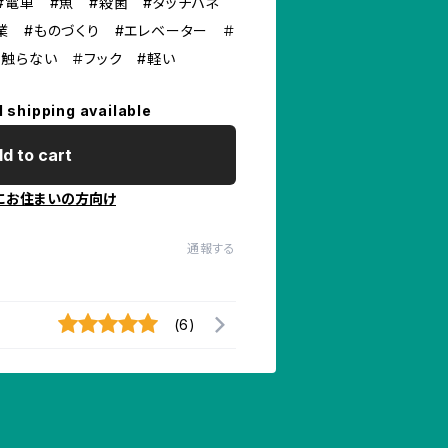
#電車 #魚 #殺菌 #タッチパネ
業 #ものづくり #エレベーター ＃
＃触らない ＃フック #軽い
l shipping available
d to cart
にお住まいの方向け
通報する
(6)