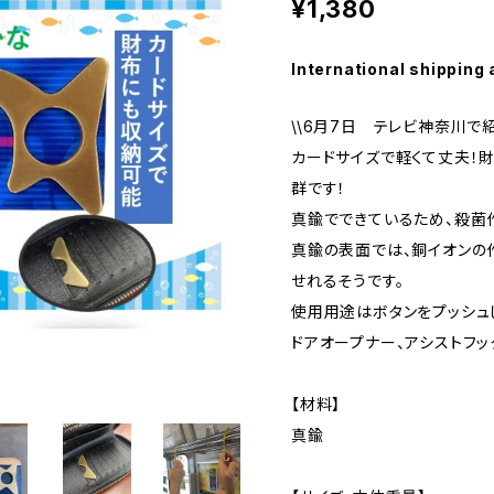
¥1,380
International shipping 
\\6月7日 テレビ神奈川で
カードサイズで軽くて丈夫！
群です！
真鍮でできているため、殺菌
真鍮の表面では、銅イオンの
せれるそうです。
使用用途はボタンをプッシュ
ドアオープナー、アシストフ
【材料】
真鍮