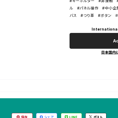
#キーホルダー #非接触 
ル #パネル操作 #中小企
バス #つり革 #ボタン 
Internationa
Ad
日本国内
保存
シェア
LINE
ポスト